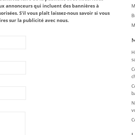
ux annonceurs qui incluent des bannières à
M
orisées. S'il vous plaît laissez-nous savoir si vous
B
es sur la publicité avec nous.
M
M
H
s
C
c
C
b
N
v
C
L