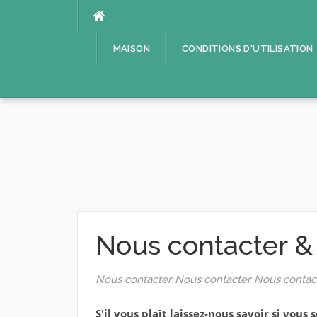
Aller
au
contenu
MAISON
CONDITIONS D'UTILISATION
Nous contacter & 
Nous contacter, Nous contacter, Nous contac
S'il vous plaît laissez-nous savoir si vous